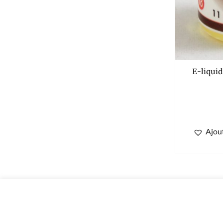
E-liquid
Ajout
E-liquide LA HAVANE Framboise 11mg de nicotine 50/50