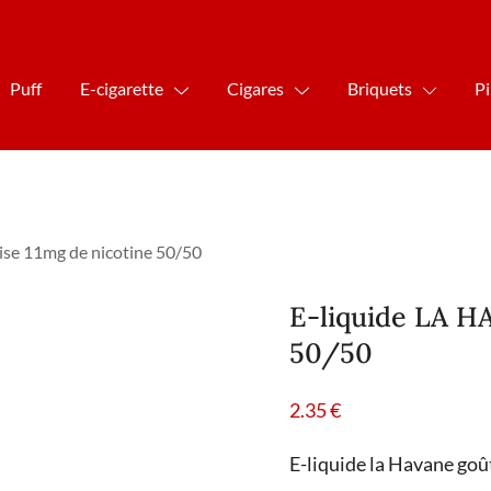
Puff
E-cigarette
Cigares
Briquets
P
se 11mg de nicotine 50/50
E-liquide LA H
50/50
2.35
€
E-liquide la Havane go