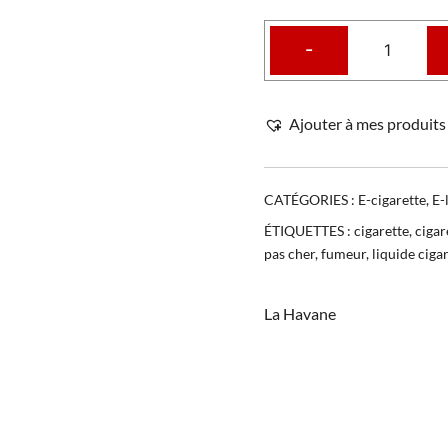
-
Ajouter à mes produits 
CATÉGORIES :
E-cigarette
,
E-
ÉTIQUETTES :
cigarette
,
cigar
pas cher
,
fumeur
,
liquide ciga
La Havane