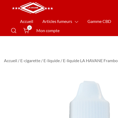
La Havane Nîmes
Accueil
Articles fumeurs
Gamme CBD
0
Mon compte
Accueil
/
E-cigarette
/
E-liquide
/ E-liquide LA HAVANE Framboi