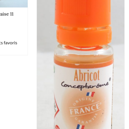
aise 11
s favoris