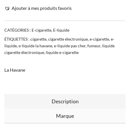
Ajouter à mes produits favoris
CATÉGORIES :
E-cigarette
,
E-liquide
ÉTIQUETTES :
cigarette
,
cigarette électronique
,
e-cigarette
,
e-
liquide
,
e-liquide la havane
,
e-liquide pas cher
,
fumeur
,
liquide
cigarette électronique
,
liquide e-cigarette
La Havane
Description
Marque