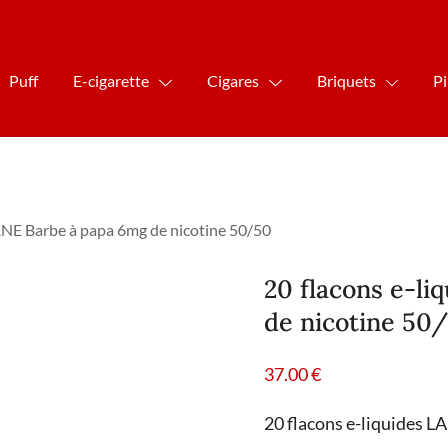
Puff
E-cigarette
Cigares
Briquets
P
ANE Barbe à papa 6mg de nicotine 50/50
20 flacons e-l
de nicotine 50
37.00
€
20 flacons e-liquides 