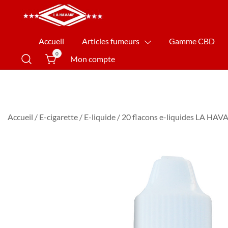
La Havane Nîmes
Accueil
Articles fumeurs
Gamme CBD
0
Mon compte
Accueil
/
E-cigarette
/
E-liquide
/ 20 flacons e-liquides LA HAV