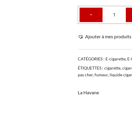
-
Ajouter à mes produits 
CATÉGORIES :
E-cigarette
,
E-
ÉTIQUETTES :
cigarette
,
cigar
pas cher
,
fumeur
,
liquide ciga
La Havane