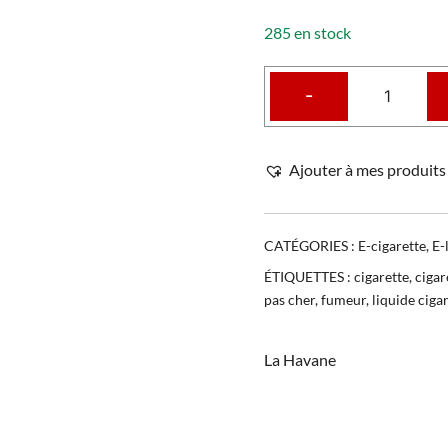
285 en stock
-
Ajouter à mes produits 
CATÉGORIES :
E-cigarette
,
E-
ÉTIQUETTES :
cigarette
,
cigar
pas cher
,
fumeur
,
liquide ciga
La Havane