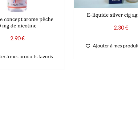
E-liquide silver cig a
de concept arome pêche
0 mg de nicotine
2.30
€
2.90
€
Ajouter à mes produit
er à mes produits favoris