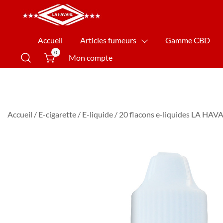
La Havane Nîmes
Accueil
Articles fumeurs
Gamme CBD
0
Mon compte
Accueil
/
E-cigarette
/
E-liquide
/ 20 flacons e-liquides LA HAV