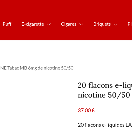
Puff
E-cigarette
Cigares
Briquets
P
ANE Tabac MB 6mg de nicotine 50/50
20 flacons e-l
nicotine 50/50
37.00
€
20 flacons e-liquides 