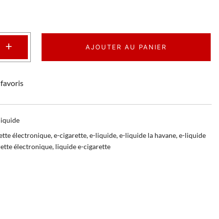
+
AJOUTER AU PANIER
favoris
liquide
ette électronique
,
e-cigarette
,
e-liquide
,
e-liquide la havane
,
e-liquide
rette électronique
,
liquide e-cigarette