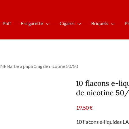
Puff
E-cigarette
Cigares
Briquets
P
ANE Barbe à papa 0mg de nicotine 50/50
10 flacons e-l
de nicotine 50
19.50
€
10 flacons e-liquides 