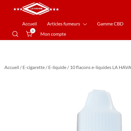
La Havane Nîmes
Accueil
Articles fumeurs
Gamme CBD
0
Mon compte
Accueil
/
E-cigarette
/
E-liquide
/ 10 flacons e-liquides LA HAV