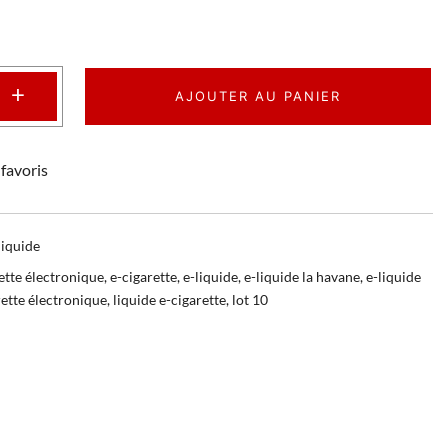
+
AJOUTER AU PANIER
favoris
liquide
ette électronique
,
e-cigarette
,
e-liquide
,
e-liquide la havane
,
e-liquide
rette électronique
,
liquide e-cigarette
,
lot 10