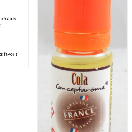
me anis
e
s favoris