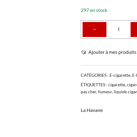
297 en stock
-
Ajouter à mes produits 
CATÉGORIES :
E-cigarette
,
E-
ÉTIQUETTES :
cigarette
,
cigar
pas cher
,
fumeur
,
liquide ciga
La Havane