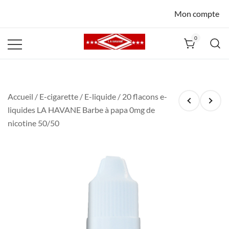
Mon compte
0
La Havane
Nîmes
Accueil
/
E-cigarette
/
E-liquide
/ 20 flacons e-
liquides LA HAVANE Barbe à papa 0mg de
nicotine 50/50