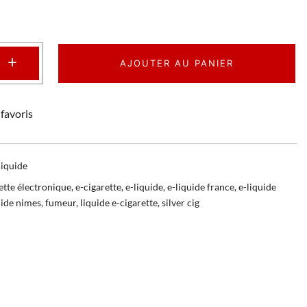
+
AJOUTER AU PANIER
favoris
liquide
ette électronique
,
e-cigarette
,
e-liquide
,
e-liquide france
,
e-liquide
uide nimes
,
fumeur
,
liquide e-cigarette
,
silver cig