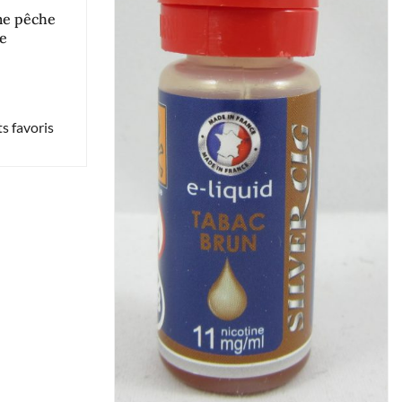
me pêche
ne
s favoris