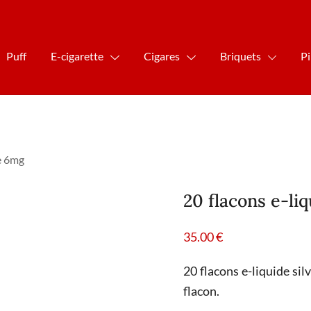
Puff
E-cigarette
Cigares
Briquets
P
ge 6mg
20 flacons e-li
35.00
€
20 flacons e-liquide sil
flacon.