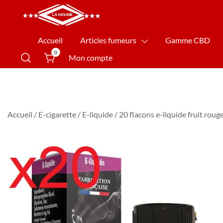
La Havane Nîmes
Accueil
Articles fumeurs
Gamme CBD
0
Mon compte
Accueil
/
E-cigarette
/
E-liquide
/ 20 flacons e-liquide fruit rou