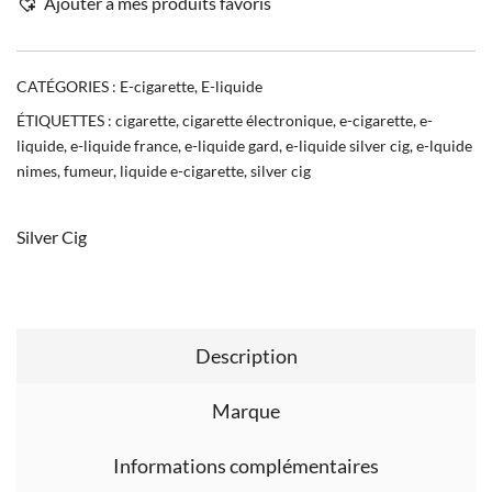
Ajouter à mes produits favoris
CATÉGORIES :
E-cigarette
,
E-liquide
ÉTIQUETTES :
cigarette
,
cigarette électronique
,
e-cigarette
,
e-
liquide
,
e-liquide france
,
e-liquide gard
,
e-liquide silver cig
,
e-lquide
nimes
,
fumeur
,
liquide e-cigarette
,
silver cig
Silver Cig
Description
Marque
Informations complémentaires