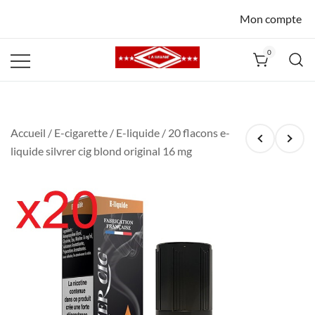
Mon compte
0
La Havane
Nîmes
Accueil
/
E-cigarette
/
E-liquide
/ 20 flacons e-
liquide silvrer cig blond original 16 mg