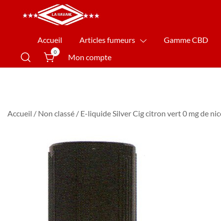
La Havane Nîmes
Accueil
Articles fumeurs
Gamme CBD
0
Mon compte
Accueil
/
Non classé
/ E-liquide Silver Cig citron vert 0 mg de ni