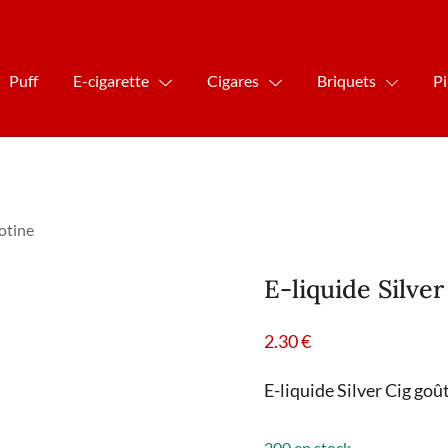
Puff
E-cigarette
Cigares
Briquets
P
cotine
E-liquide Silver
2.30
€
E-liquide Silver Cig goû
200 en stock