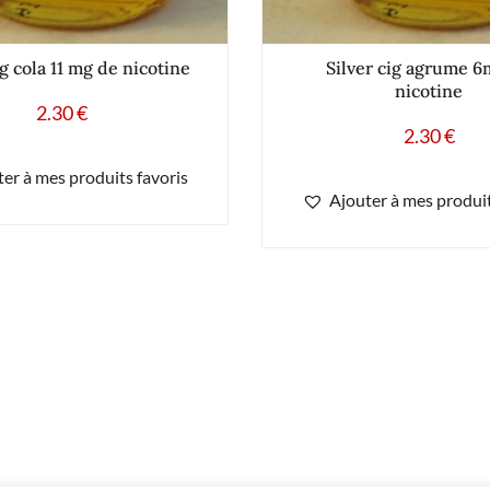
ig cola 11 mg de nicotine
Silver cig agrume 6
nicotine
2.30
€
2.30
€
er à mes produits favoris
Ajouter à mes produit