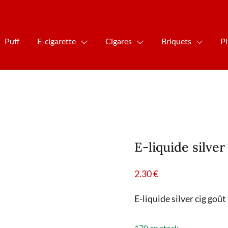
Puff
E-cigarette
Cigares
Briquets
P
E-liquide silve
2.30
€
E-liquide silver cig goût
170 en stock