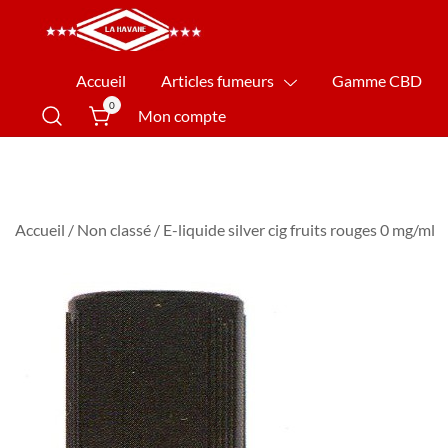
La Havane Nîmes
Accueil
Articles fumeurs
Gamme CBD
0
Mon compte
Accueil
/
Non classé
/ E-liquide silver cig fruits rouges 0 mg/ml