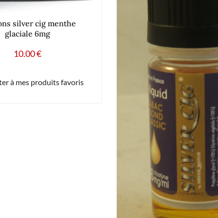
cons silver cig menthe
glaciale 6mg
10.00
€
er à mes produits favoris