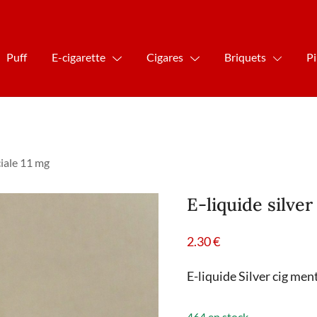
Puff
E-cigarette
Cigares
Briquets
P
ciale 11 mg
E-liquide silver
2.30
€
E-liquide Silver cig men
464 en stock