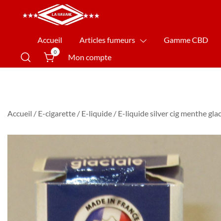
La Havane Nîmes
Accueil
Articles fumeurs
Gamme CBD
0
Mon compte
Accueil
/
E-cigarette
/
E-liquide
/ E-liquide silver cig menthe gla