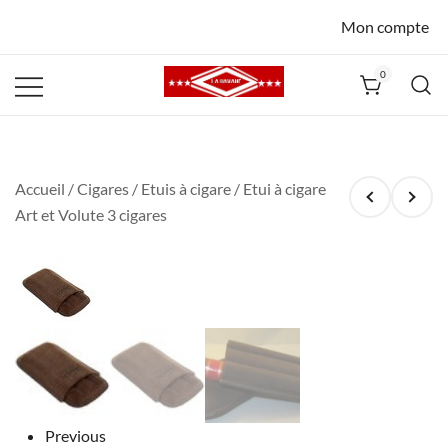
Mon compte
0
La Havane
Nîmes
Accueil
/
Cigares
/
Etuis à cigare
/ Etui à cigare
Art et Volute 3 cigares
Previous