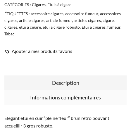
CATÉGORIES :
Cigares
,
Etuis à cigare
ÉTIQUETTES :
accessoire cigares
,
accessoire fumeur
,
accessoires
cigares
,
article cigares
,
article fumeur
,
articles cigares
,
cigare
,
cigares
,
etui à cigare
,
etui à cigare robusto
,
Etui à cigares
,
fumeur
,
Tabac
Ajouter à mes produits favoris
Description
Informations complémentaires
Élégant étui en cuir “pleine fleur” brun rétro pouvant
accueillir 3 gros robusto.