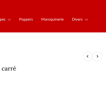
ipes
Poppers
Maroquinerie
Divers
 carré