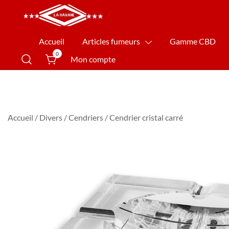
La Havane Nîmes
Accueil
Articles fumeurs
Gamme CBD
0
Mon compte
Accueil
/
Divers
/
Cendriers
/ Cendrier cristal carré