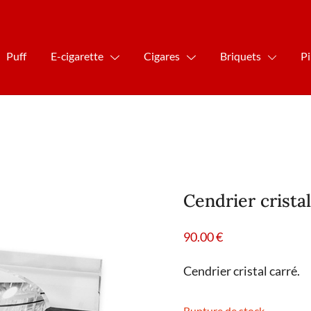
Puff
E-cigarette
Cigares
Briquets
P
Cendrier cristal
90.00
€
Cendrier cristal carré.
Rupture de stock