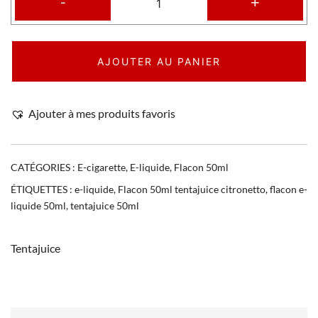
-
+
AJOUTER AU PANIER
Ajouter à mes produits favoris
CATÉGORIES :
E-cigarette
,
E-liquide
,
Flacon 50ml
ÉTIQUETTES :
e-liquide
,
Flacon 50ml tentajuice citronetto
,
flacon e-
liquide 50ml
,
tentajuice 50ml
Tentajuice