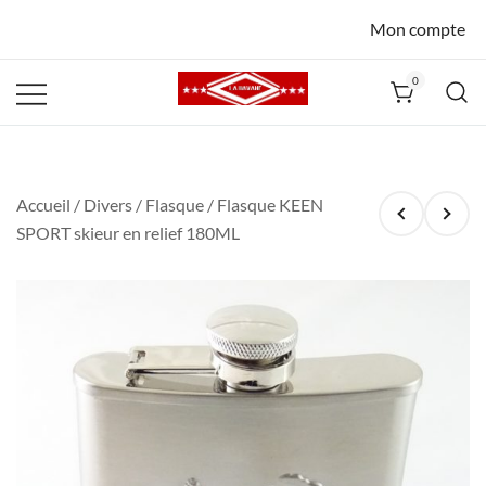
Mon compte
0
La Havane
Nîmes
Accueil
/
Divers
/
Flasque
/ Flasque KEEN
SPORT skieur en relief 180ML