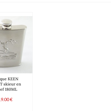
sque KEEN
T skieur en
ief 180ML
19.00
€