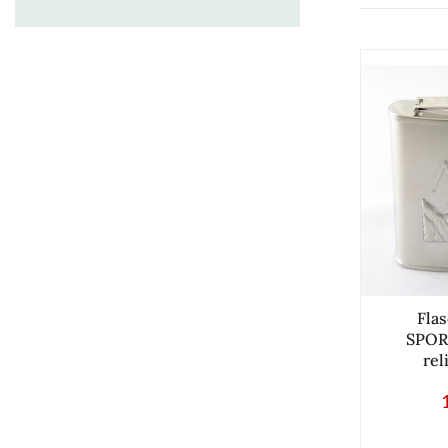
Fla
SPOR
rel