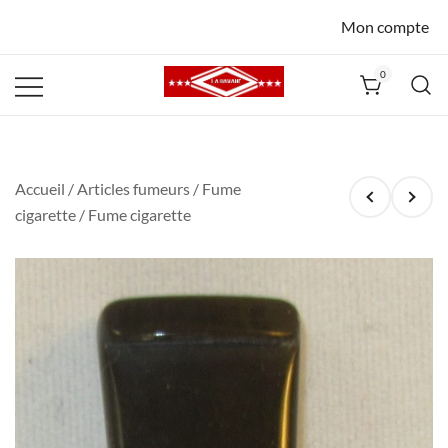
Mon compte
0
La Havane
Nîmes
Accueil
/
Articles fumeurs
/
Fume
cigarette
/ Fume cigarette