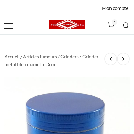
Mon compte
0
La Havane
Nîmes
Accueil
/
Articles fumeurs
/
Grinders
/ Grinder
métal bleu diamètre 3cm