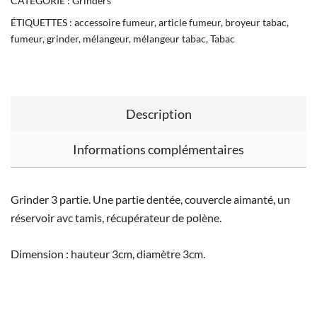
CATÉGORIE :
Grinders
ÉTIQUETTES :
accessoire fumeur
,
article fumeur
,
broyeur tabac
,
fumeur
,
grinder
,
mélangeur
,
mélangeur tabac
,
Tabac
Description
Informations complémentaires
Grinder 3 partie. Une partie dentée, couvercle aimanté, un
réservoir avc tamis, récupérateur de polène.
Dimension : hauteur 3cm, diamètre 3cm.