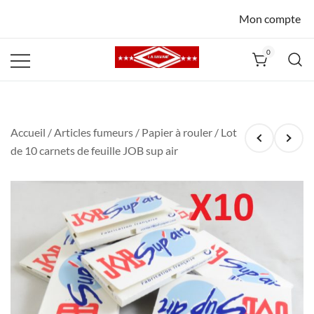
Mon compte
0
La Havane
Nîmes
Accueil
/
Articles fumeurs
/
Papier à rouler
/ Lot
de 10 carnets de feuille JOB sup air