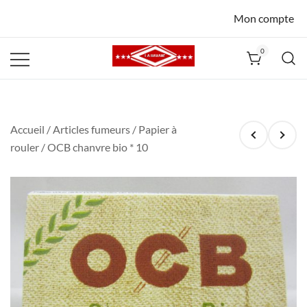
Mon compte
0
La Havane
Nîmes
Accueil
/
Articles fumeurs
/
Papier à
rouler
/ OCB chanvre bio * 10