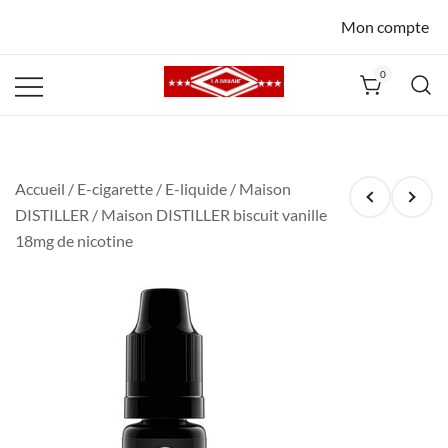
Mon compte
0
La Havane
Nîmes
Accueil
/
E-cigarette
/
E-liquide
/
Maison
DISTILLER
/ Maison DISTILLER biscuit vanille
18mg de nicotine