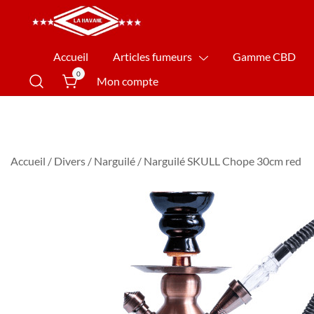
La Havane Nîmes
Accueil
Articles fumeurs
Gamme CBD
0
Mon compte
Accueil
/
Divers
/
Narguilé
/ Narguilé SKULL Chope 30cm red