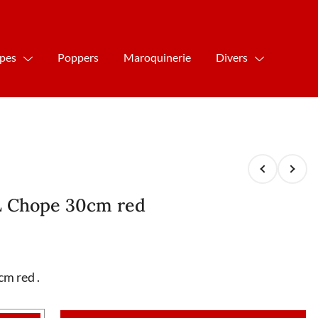
ipes
Poppers
Maroquinerie
Divers
L Chope 30cm red
cm red .