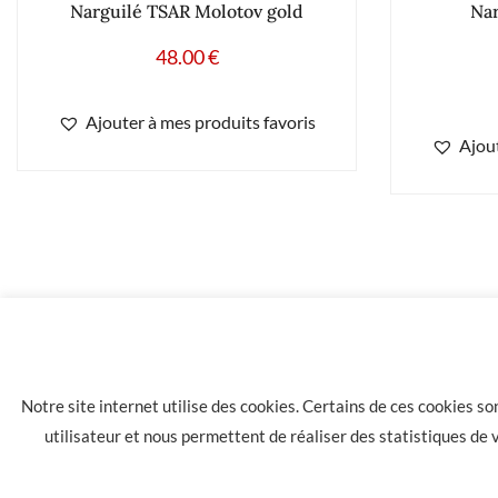
Narguilé TSAR Molotov gold
Na
48.00
€
Ajouter à mes produits favoris
Ajout
19.90
€
Narguilé SKULL Chope 30cm red
Notre site internet utilise des cookies. Certains de ces cookies s
utilisateur et nous permettent de réaliser des statistiques de
LA HAVANE 40 bis rue des Tilleuls 30900 NIMES - Tél: 04 66 05