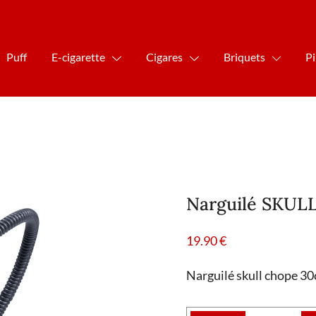
Puff
E-cigarette
Cigares
Briquets
P
Narguilé SKUL
19.90
€
Narguilé skull chope 30