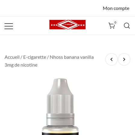
Mon compte
0
La Havane
Nîmes
Accueil
/
E-cigarette
/ Nhoss banana vanilla
3mg de nicotine