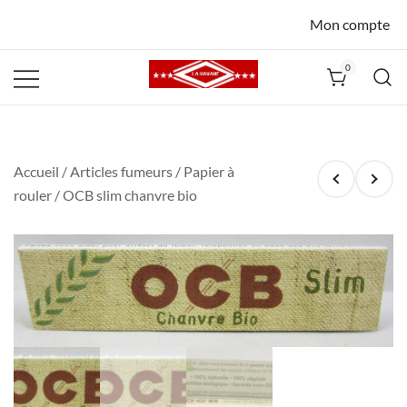
Mon compte
0
La Havane
Nîmes
Accueil
/
Articles fumeurs
/
Papier à
rouler
/ OCB slim chanvre bio