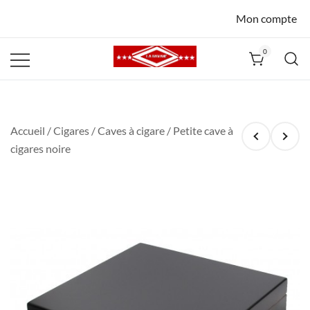
Mon compte
0
La Havane
Nîmes
Accueil
/
Cigares
/
Caves à cigare
/ Petite cave à
cigares noire