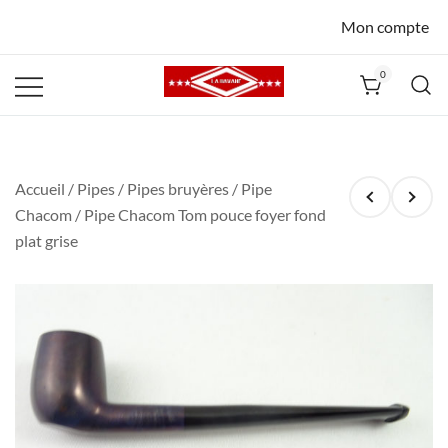
Mon compte
0
La Havane
Nîmes
Accueil
/
Pipes
/
Pipes bruyères
/
Pipe
Chacom
/ Pipe Chacom Tom pouce foyer fond
plat grise