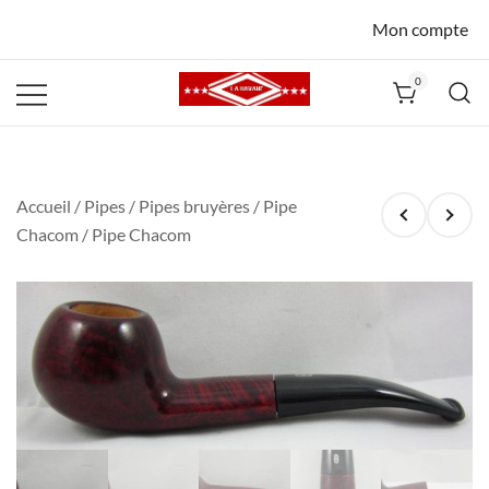
Mon compte
0
La Havane
Nîmes
Accueil
/
Pipes
/
Pipes bruyères
/
Pipe
Chacom
/ Pipe Chacom