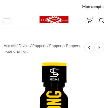
Mon compte
0
La Havane
Nîmes
Accueil
/
Divers
/
Poppers
/
Poppers
/ Poppers
15ml STRONG