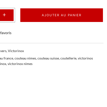
+
AJOUTER AU PANIER
favoris
vers
,
Victorinox
au france
,
couteau nimes
,
couteau suisse
,
coutellerie
,
victorinos
rinox
,
victorinox nimes