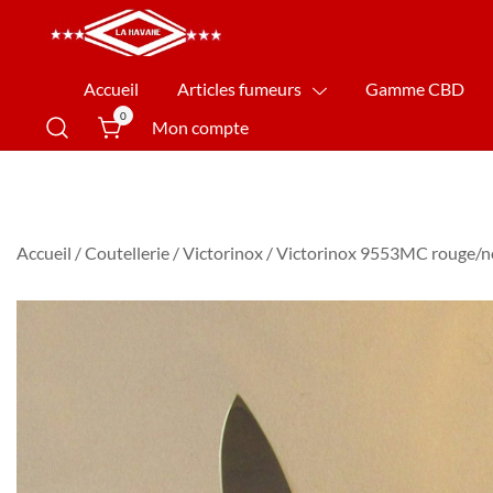
La Havane Nîmes
Accueil
Articles fumeurs
Gamme CBD
0
Mon compte
Accueil
/
Coutellerie
/
Victorinox
/ Victorinox 9553MC rouge/n