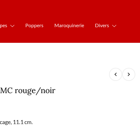
ipes
Poppers
Maroquinerie
Divers
3MC rouge/noir
cage, 11.1 cm.