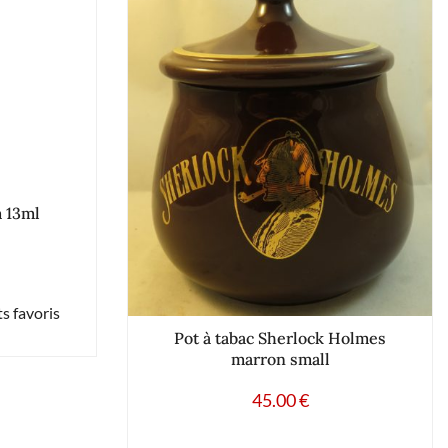
 13ml
s favoris
Pot à tabac Sherlock Holmes
marron small
45.00
€