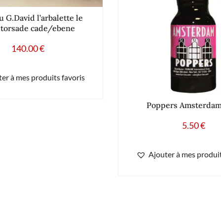
 G.David l’arbalette le
 torsade cade/ebene
140.00
€
er à mes produits favoris
Poppers Amsterdam
5.50
€
Ajouter à mes produit