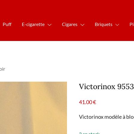
Puff
E-cigarette
Cigares
Briquets
P
oir
Victorinox 955
41.00
€
Victorinox modèle à blo
2 en stock