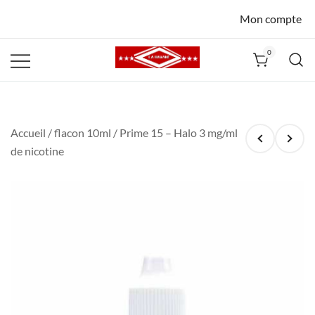
Mon compte
0
La Havane
Nîmes
Accueil
/
flacon 10ml
/ Prime 15 – Halo 3 mg/ml
de nicotine