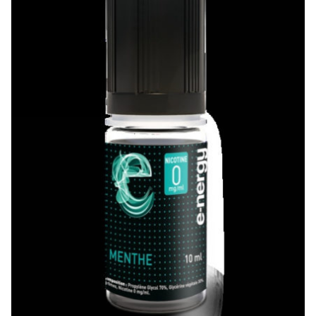
UTILISATION DES COOKIES
Notre site internet utilise des cookies. Certains de ces cookies son
nécessaires au bon fonctionnement du site et ne peuvent être
refusés lorsque vous visitez ce site. Les autres améliorent
l'expérience utilisateur et nous permettent de réaliser des
statistiques de visites. Nous vous recommandons d'accepter leur
utilisation pour profiter pleinement de votre navigation. Vous
pouvez choisir de les paramétrer en cliquant sur
réglages
.
Accepter