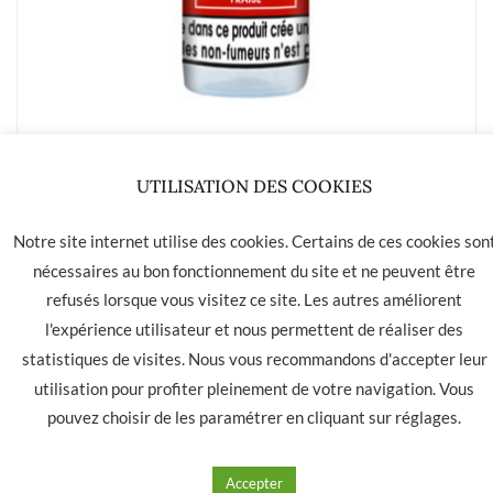
20 flacons e-liquides la havane fraise 3mg/ml
de nicotine
37.00
€
Ajouter à mes produits favoris