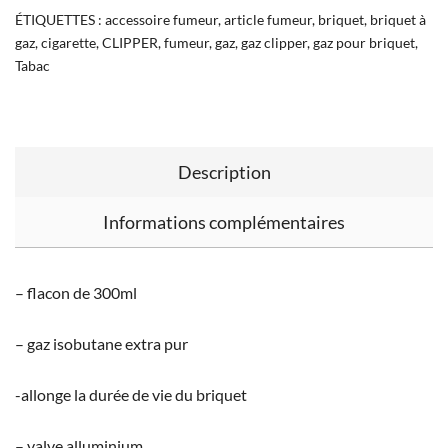
ÉTIQUETTES :
accessoire fumeur
,
article fumeur
,
briquet
,
briquet à
gaz
,
cigarette
,
CLIPPER
,
fumeur
,
gaz
,
gaz clipper
,
gaz pour briquet
,
Tabac
Description
Informations complémentaires
– flacon de 300ml
– gaz isobutane extra pur
-allonge la durée de vie du briquet
– valve alluminium