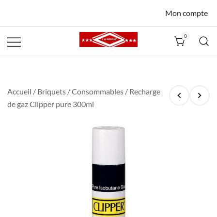
Mon compte
0
La Havane
Nîmes
Accueil
/
Briquets
/
Consommables
/ Recharge
de gaz Clipper pure 300ml