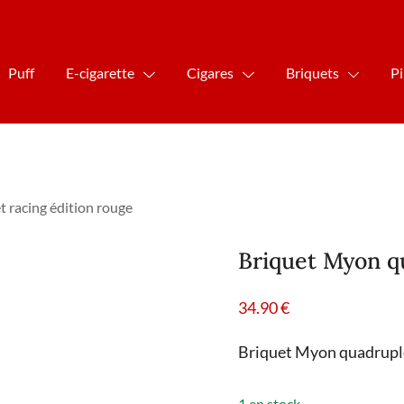
Puff
E-cigarette
Cigares
Briquets
P
 racing édition rouge
Briquet Myon qu
34.90
€
Briquet Myon quadruple 
1 en stock