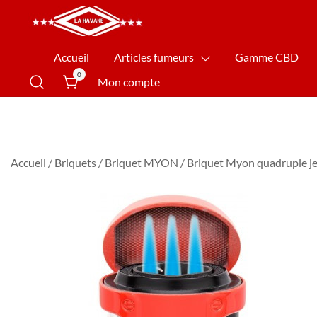
La Havane Nîmes
Accueil
Articles fumeurs
Gamme CBD
0
Mon compte
Accueil
/
Briquets
/
Briquet MYON
/ Briquet Myon quadruple jet