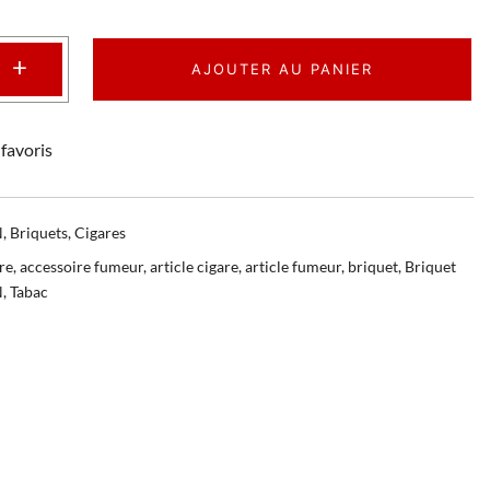
+
AJOUTER AU PANIER
favoris
N
,
Briquets
,
Cigares
re
,
accessoire fumeur
,
article cigare
,
article fumeur
,
briquet
,
Briquet
N
,
Tabac