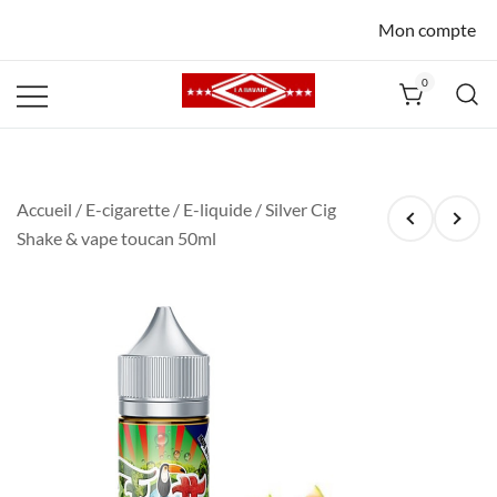
Mon compte
0
La Havane
Nîmes
Accueil
/
E-cigarette
/
E-liquide
/ Silver Cig
Shake & vape toucan 50ml