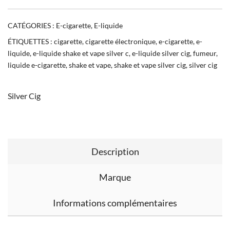
CATÉGORIES :
E-cigarette
,
E-liquide
ÉTIQUETTES :
cigarette
,
cigarette électronique
,
e-cigarette
,
e-
liquide
,
e-liquide shake et vape silver c
,
e-liquide silver cig
,
fumeur
,
liquide e-cigarette
,
shake et vape
,
shake et vape silver cig
,
silver cig
Silver Cig
Description
Marque
Informations complémentaires