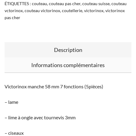
ÉTIQUETTES :
couteau
,
couteau pas cher
,
couteau suisse
,
couteau
vctorinox
,
couteau victorinox
,
coutellerie
,
victorinox
,
victorinox
pas cher
Description
Informations complémentaires
Victorinox manche 58 mm 7 fonctions (5pièces)
– lame
– lime à ongle avec tournevis 3mm
– ciseaux