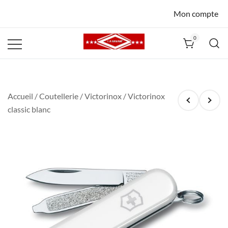
Mon compte
0
La Havane
Nîmes
Accueil
/
Coutellerie
/
Victorinox
/ Victorinox
classic blanc