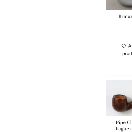
Briqu
A
prod
Pipe C
bague 