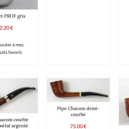
et PROF gris
2.20
€
jouter à mes
uits favoris
Pipe Chacom demi-
courbe
hacom courbe
métal argenté
75.00
€