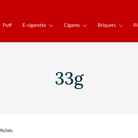
Puff
E-cigarette
Cigares
Briquets
P
33g
ffichés