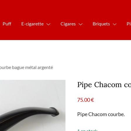
Puff
E-cigarette
Cigares
Briquets
P
ourbe bague métal argenté
Pipe Chacom co
75.00
€
Pipe Chacom courbe.
1 en stock