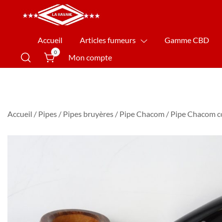
La Havane Nîmes
Accueil
Articles fumeurs
Gamme CBD
0
Mon compte
Accueil
/
Pipes
/
Pipes bruyères
/
Pipe Chacom
/ Pipe Chacom c