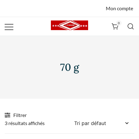
Mon compte
0
La Havane
Nîmes
70 g
Filtrer
3 résultats affichés