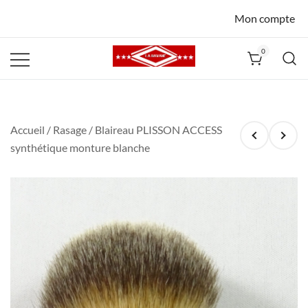
Mon compte
0
La Havane
Nîmes
Accueil
/
Rasage
/ Blaireau PLISSON ACCESS
synthétique monture blanche