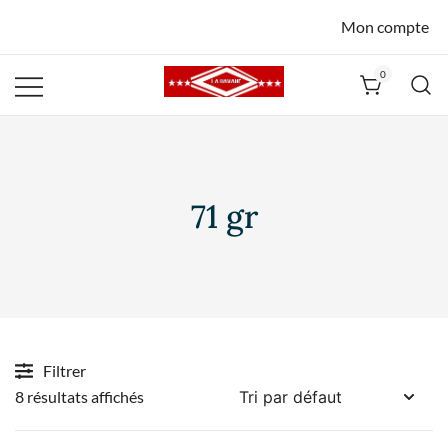
Mon compte
0
La Havane
Nîmes
71 gr
Filtrer
8 résultats affichés