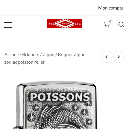
Mon compte
0
La Havane
Nîmes
Accueil
/
Briquets
/
Zippo
/ Briquet Zippo
zodiac poisson relief