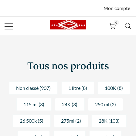
Mon compte
0
La Havane
Nîmes
Tous nos produits
Non classé (907)
1 litre (8)
100K (8)
115 ml (3)
24K (3)
250 ml (2)
26 500k (5)
275ml (2)
28K (103)