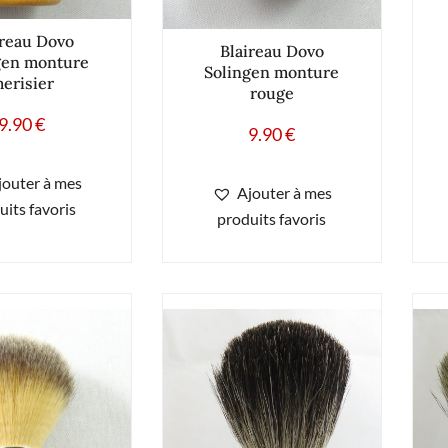
ireau Dovo
Blaireau Dovo
gen monture
Solingen monture
erisier
rouge
9.90
€
9.90
€
jouter à mes
Ajouter à mes
uits favoris
produits favoris