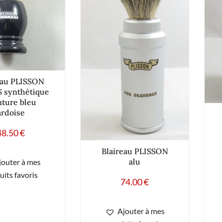
eau PLISSON
 synthétique
ture bleu
ardoise
48.50
€
Blaireau PLISSON
alu
jouter à mes
uits favoris
74.00
€
Ajouter à mes