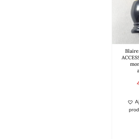
Blair
ACCESS
mon
A
prod