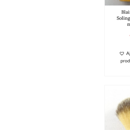
Bla
Solin
m
A
prod