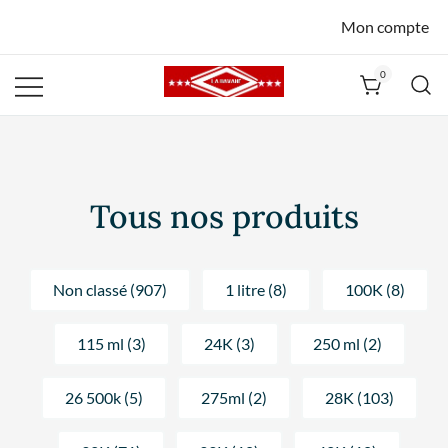
Mon compte
0
La Havane
Nîmes
Tous nos produits
Non classé (907)
1 litre (8)
100K (8)
115 ml (3)
24K (3)
250 ml (2)
26 500k (5)
275ml (2)
28K (103)