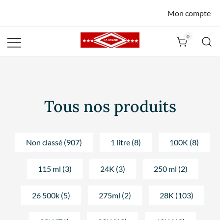
Mon compte
0
La Havane
Nîmes
Tous nos produits
Non classé (907)
1 litre (8)
100K (8)
115 ml (3)
24K (3)
250 ml (2)
26 500k (5)
275ml (2)
28K (103)