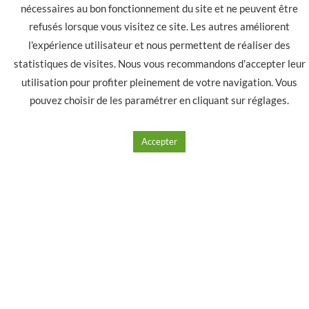
VAP COLORZ glacé de fruits rouges 0 de
nicotine 50/50, 50ml
8.50
€
Ajouter à mes produits favoris