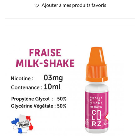
VAP COLORZ Fraise milkshake 3 mg/ml de