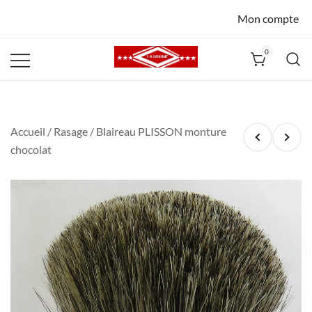
Mon compte
0
La Havane
Nîmes
Accueil
/
Rasage
/ Blaireau PLISSON monture
chocolat