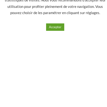
E-liquide SHAKE and BOOZE blaze 50ml + 1
utilisation pour profiter pleinement de votre navigation. Vous
nicoshoot 10ml
pouvez choisir de les paramétrer en cliquant sur
réglages
.
11.00
€
Accepter
Ajouter à mes produits favoris