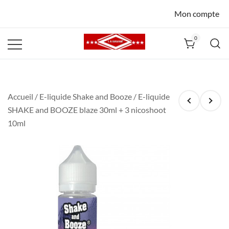
Mon compte
0
La Havane
Nîmes
Accueil
/
E-liquide Shake and Booze
/ E-liquide
SHAKE and BOOZE blaze 30ml + 3 nicoshoot
10ml